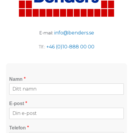
info@benders.se
E-mail:
+46 (0)10-888 00 00
Tlf.:
*
Namn
*
E-post
*
Telefon