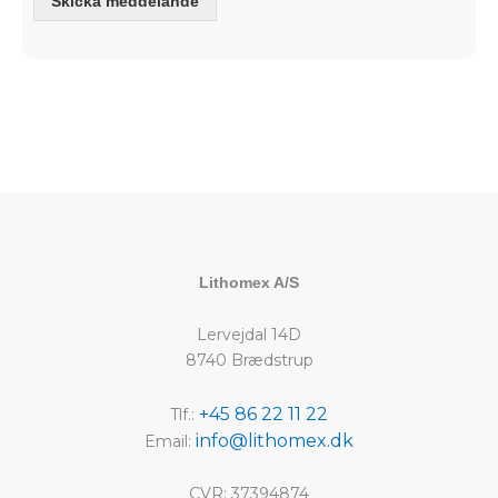
Skicka meddelande
Lithomex A/S
Lervejdal 14D
8740 Brædstrup
+45 86 22 11 22
Tlf.:
info@lithomex.dk
Email:
CVR: 37394874