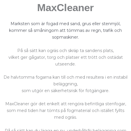
MaxCleaner
Marksten som är fogad med sand, grus eller stenmjöl,
kommer så småningom att tömmas av regn, trafik och
sopmaskiner.
På så sätt kan ogräs och skräp ta sandens plats,
vilket ger gågator, torg och platser ett trött och ostädat
utseende.
De halvtomma fogarna kan till och med resultera i en instabil
beläggning,
som utgör en säkerhetsrisk för fotgängare.
MaxCleaner gör det enkelt att rengöra befintliga stenfogar,
som med tiden har tömts på fogmaterial och istället fyllts
med ogräs.
På så sätt kan du lägga en ny, underhållsfri beläggning som