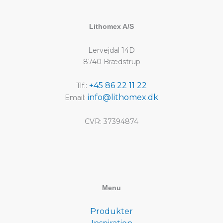
Lithomex A/S
Lervejdal 14D
8740 Brædstrup
+45 86 22 11 22
Tlf.:
info@lithomex.dk
Email:
CVR: 37394874
Menu
Produkter