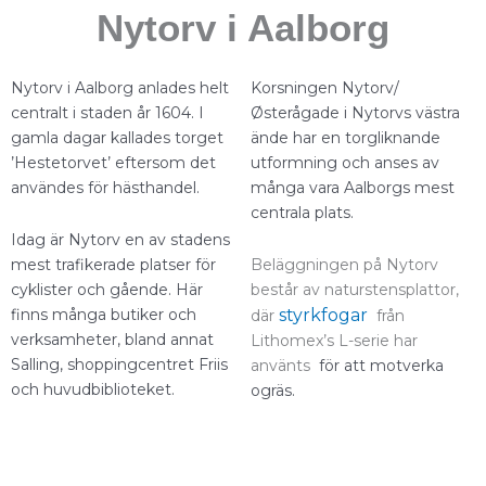
Nytorv i Aalborg
Nytorv i Aalborg anlades helt
Korsningen Nytorv/
centralt i staden år 1604. I
Østerågade i Nytorvs västra
gamla dagar kallades torget
ände har en torgliknande
’Hestetorvet’ eftersom det
utformning och anses av
användes för hästhandel.
många vara Aalborgs mest
centrala plats.
Idag är Nytorv en av stadens
mest trafikerade platser för
Beläggningen på Nytorv
cyklister och gående. Här
består av naturstensplattor,
finns många butiker och
styrkfogar
där
från
verksamheter, bland annat
Lithomex’s L-serie har
Salling, shoppingcentret Friis
använts
för att motverka
och huvudbiblioteket.
ogräs.