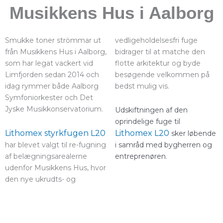
Musikkens Hus i Aalborg
Smukke toner strömmar ut
vedligeholdelsesfri fuge
från Musikkens Hus i Aalborg,
bidrager til at matche den
som har legat vackert vid
flotte arkitektur og byde
Limfjorden sedan 2014 och
besøgende velkommen på
idag rymmer både Aalborg
bedst mulig vis.
Symfoniorkester och Det
Jyske Musikkonservatorium.
Udskiftningen af den
oprindelige fuge til
Lithomex styrkfugen L20
Lithomex L20
sker løbende
har blevet valgt til re-fugning
i samråd med bygherren og
af belægningsarealerne
entreprenøren.
udenfor Musikkens Hus, hvor
den nye ukrudts- og