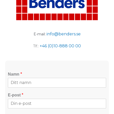
info@benders.se
E-mail:
+46 (0)10-888 00 00
Tlf.:
*
Namn
*
E-post