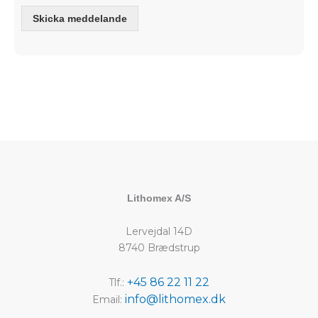
Skicka meddelande
Lithomex A/S
Lervejdal 14D
8740 Brædstrup
+45 86 22 11 22
Tlf.:
info@lithomex.dk
Email: